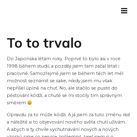
Přeskočit
Main
na
Menu
obsah
To to trvalo
Do Japonska létám roky. Poprvé to bylo asi v roce
1998 během studií, a později jsem tam začal létat i
pracovně. Samozřejmě jsem se během těch let měl
možnost seznámit se sake, nikdy jsem mu však
nepřišel úplně na chuť. No, ale stačilo se pustit do
pěstování kódži, a chutě se mi stočily tím správným
směrem.
Opravdu za to může kódži. A já jsem za tuto změnu rád
a náležitě si to objevování nového světa chutí užívám.
A abych si ty chvíle vychutnávání nových a nových
vzorků sake co nejvíce zpříjemnil, zajel jsem si o