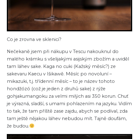
Co je zrovna ve sklenici?
Nečekaně jsem při nákupu v Tescu nakouknul do
malého krámku s všelijakými asijským zbožím a uviděl
tam láhev sake. Kaga no cuki (Kažský měsíc?) ze
sakevaru Kaecu v Išikawě. Měsíc po novoluní –
mikazuki, t.j. třídenní měsíc – to je název tohoto
hondžózó (což je jeden z druhů sake) z rýže
gohjakumangoku za velmi milých asi 350 korun. Chuť
je výrazná, sladší, s umami pohlazením na jazyku. Vidím
to tak, že tam příště zase zajdu, abych se podíval, zda
tam ještě nějakou láhev nebudou mít. Tajně doufám,
že budou.