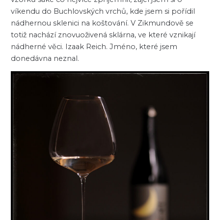
víkendu do Buchlovských vrchů, kde jsem si pořídil
nádhernou sklenici na koštování. V Zikmundově se
totiž nachází znovuoživená sklárna, ve které vznikají
nádherné věci. Izaak Reich. Jméno, které jsem
donedávna neznal.